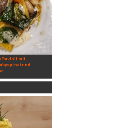
a Ravioli mit
Babyspinat und
me