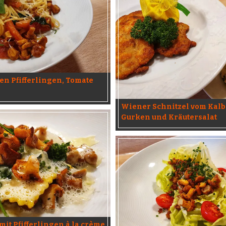
en Pfifferlingen, Tomate
Wiener Schnitzel vom Kalbs
Gurken und Kräutersalat
 mit Pfifferlingen à la crème