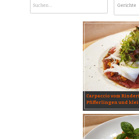
Carpaccio vom Rinderf
Pfifferlingen und kle