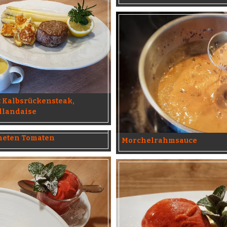
t Kalbsrückensteak,
llandaise
kneten Tomaten
Morchelrahmsauce