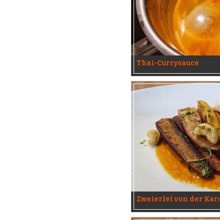
Thai-Currysauce
Zweierlei von der Kar