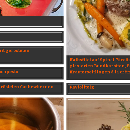
t gerösteten
Kalbsfilet auf Spinat-Ricott
glasierten Bundkarotten, 
uchpesto
Kräuterseitlingen à la crè
gerösteten Cashewkernen
Ravioliteig