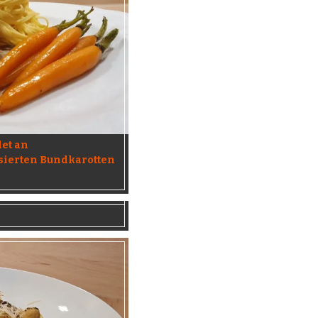
et an
sierten Bundkarotten