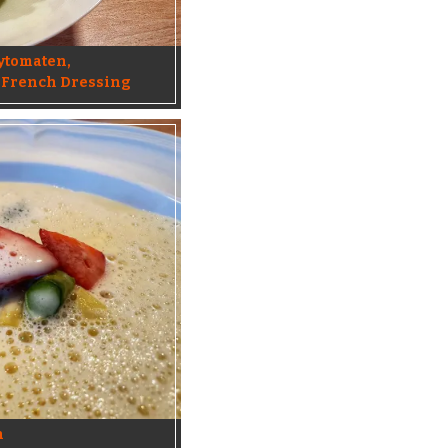
ytomaten,
n French Dressing
n