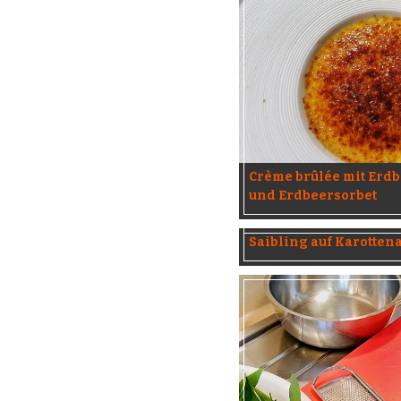
Crème brûlée mit Erd
und Erdbeersorbet
Saibling auf Karottena