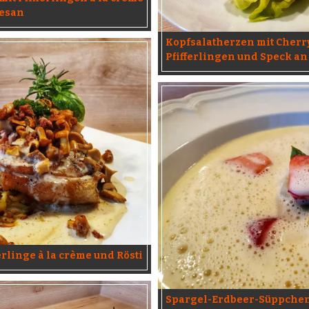
esan
Kopfsalatherzen mit Cherr
Pfifferlingen und Speck a
ferlinge à la crème und Rösti
Spargel-Erdbeer-Süppche