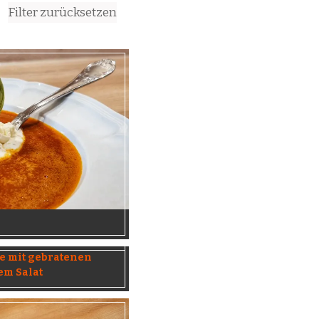
Filter zurücksetzen
e mit gebratenen
em Salat