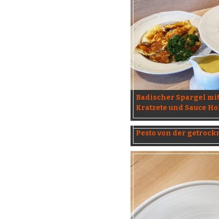
Badischer Spargel mi
Kratzete und Sauce Ho
Pesto von der getroc