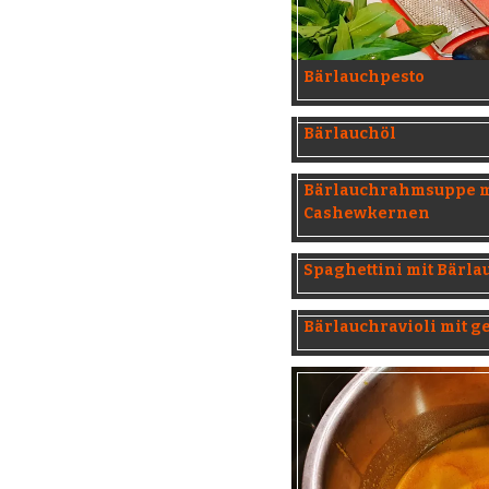
Bärlauchpesto
Bärlauchöl
Bärlauchrahmsuppe mi
Cashewkernen
Spaghettini mit Bärla
Bärlauchravioli mit 