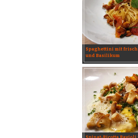
Spaghettini mit frisch
und Basilikum
Spinat-Ricotta Ravioli