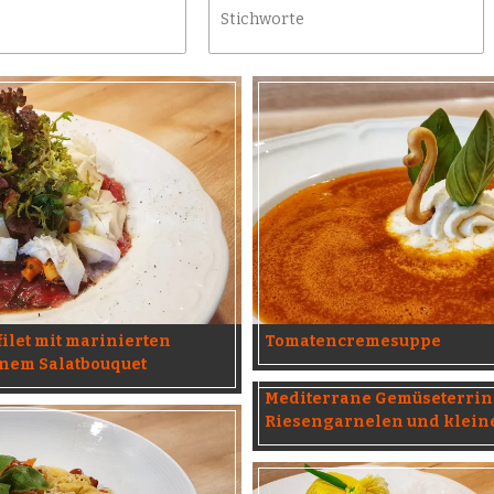
ilet mit marinierten
Tomatencremesuppe
inem Salatbouquet
Mediterrane Gemüseterrin
Riesengarnelen und klein