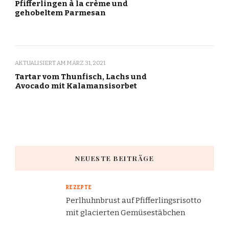
Pfifferlingen à la crème und
gehobeltem Parmesan
AKTUALISIERT AM
MÄRZ 31, 2021
Tartar vom Thunfisch, Lachs und
Avocado mit Kalamansisorbet
NEUESTE BEITRÄGE
REZEPTE
Perlhuhnbrust auf Pfifferlingsrisotto
mit glacierten Gemüsestäbchen