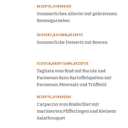
REZEPTE
VORSPEISE
Sommerliches Allerlei mit gebratenen
Riesengarnelen
DESSERT
KOCHEN
REZEPTE
Sommerliche Desserts mit Beeren
FLEISCH
HAUPTGANG
REZEPTE
Tagliata vom Rind mit Rucola und
Parmesan dazu Kartoffelspalten mit
Parmesan, Meersalz und Trüffelöl
REZEPTE
VORSPEISE
Carpaccio vom Rinderfilet mit
marinierten Pfifferlingen und kleinem
Salatbouquet