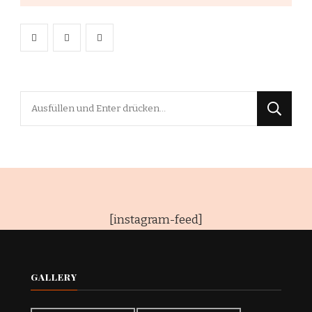
Suchst
du
nach
etwas?
[instagram-feed]
GALLERY