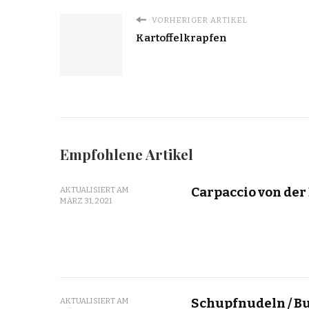
VORHERIGER ARTIKEL
Kartoffelkrapfen
Empfohlene Artikel
Carpaccio von de
AKTUALISIERT AM
MÄRZ 31, 2021
Schupfnudeln / B
AKTUALISIERT AM