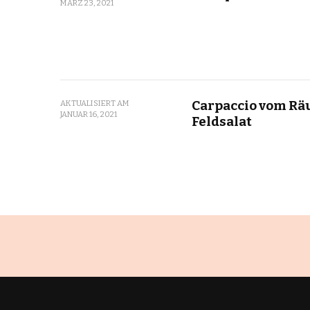
MÄRZ 23, 2021
Carpaccio vom Räu
AKTUALISIERT AM
JANUAR 16, 2021
Feldsalat