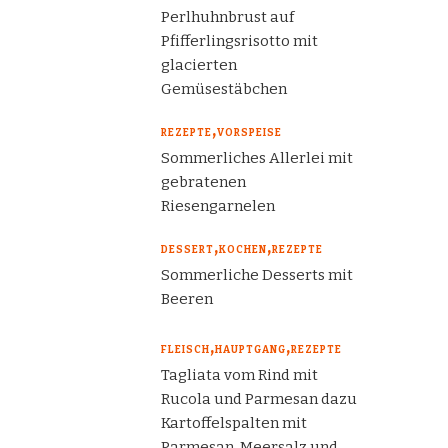
Perlhuhnbrust auf
Pfifferlingsrisotto mit
glacierten
Gemüsestäbchen
REZEPTE
VORSPEISE
Sommerliches Allerlei mit
gebratenen
Riesengarnelen
DESSERT
KOCHEN
REZEPTE
Sommerliche Desserts mit
Beeren
FLEISCH
HAUPTGANG
REZEPTE
Tagliata vom Rind mit
Rucola und Parmesan dazu
Kartoffelspalten mit
Parmesan, Meersalz und