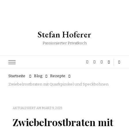
Stefan Hoferer
Passionierter Privatkoch
Startseite
Blog
Rezepte
Zwiebelrostbraten mit Quarkpizokel und Speckbohnen
AKTUALISIERT AM
MÄRZ 9, 2021
Zwiebelrostbraten mit