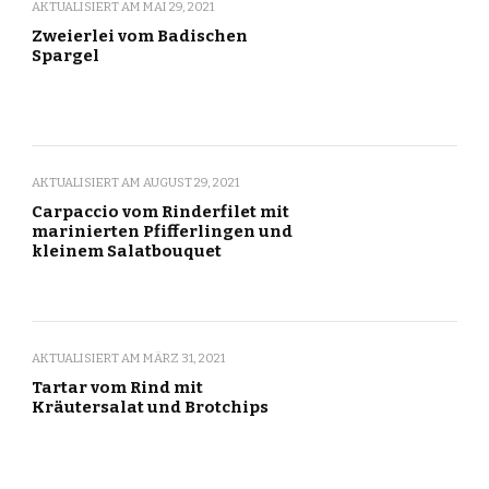
AKTUALISIERT AM
MAI 29, 2021
Zweierlei vom Badischen
Spargel
AKTUALISIERT AM
AUGUST 29, 2021
Carpaccio vom Rinderfilet mit
marinierten Pfifferlingen und
kleinem Salatbouquet
AKTUALISIERT AM
MÄRZ 31, 2021
Tartar vom Rind mit
Kräutersalat und Brotchips