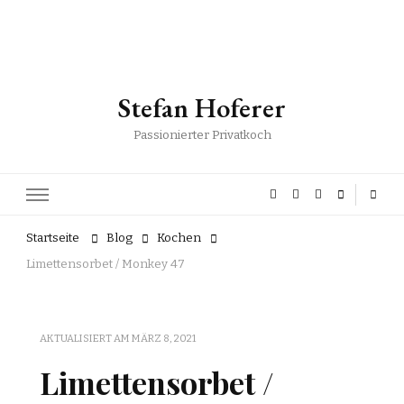
Stefan Hoferer
Passionierter Privatkoch
Startseite
Blog
Kochen
Limettensorbet / Monkey 47
AKTUALISIERT AM
MÄRZ 8, 2021
Limettensorbet /