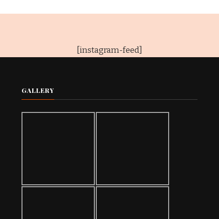
etwas?
[instagram-feed]
GALLERY