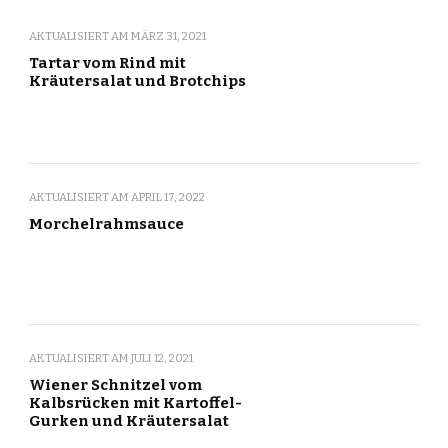
AKTUALISIERT AM
MÄRZ 31, 2021
Tartar vom Rind mit
Kräutersalat und Brotchips
AKTUALISIERT AM
APRIL 17, 2022
Morchelrahmsauce
AKTUALISIERT AM
JULI 12, 2021
Wiener Schnitzel vom
Kalbsrücken mit Kartoffel-
Gurken und Kräutersalat