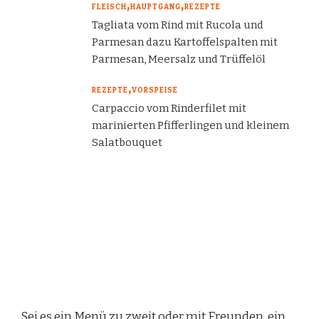
FLEISCH
HAUPTGANG
REZEPTE
Tagliata vom Rind mit Rucola und
Parmesan dazu Kartoffelspalten mit
Parmesan, Meersalz und Trüffelöl
REZEPTE
VORSPEISE
Carpaccio vom Rinderfilet mit
marinierten Pfifferlingen und kleinem
Salatbouquet
Sei es ein Menü zu zweit oder mit Freunden, ein