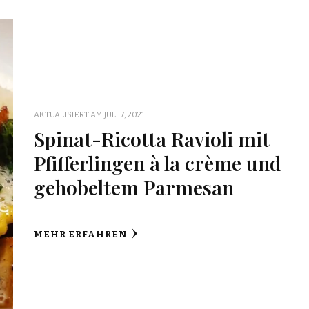
AKTUALISIERT AM
JULI 7, 2021
Spinat-Ricotta Ravioli mit
Pfifferlingen à la crème und
gehobeltem Parmesan
MEHR ERFAHREN