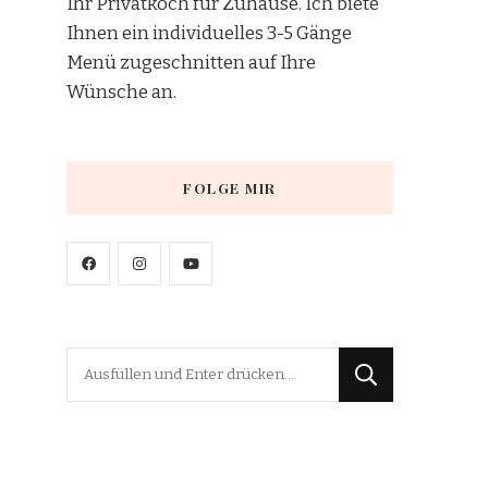
Ihr Privatkoch für Zuhause. Ich biete
Ihnen ein individuelles 3-5 Gänge
Menü zugeschnitten auf Ihre
Wünsche an.
FOLGE MIR
Suchst
du
nach
etwas?