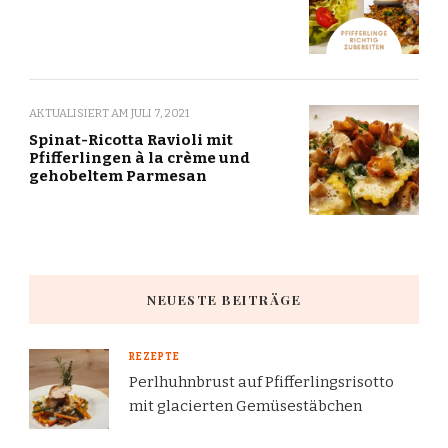
AKTUALISIERT AM
JULI 7, 2021
Spinat-Ricotta Ravioli mit
Pfifferlingen à la crème und
gehobeltem Parmesan
NEUESTE BEITRÄGE
REZEPTE
Perlhuhnbrust auf Pfifferlingsrisotto
mit glacierten Gemüsestäbchen