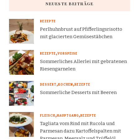
NEUESTE BEITRÄGE
REZEPTE
Perlhuhnbrust auf Pfifferlingsrisotto
mit glacierten Gemüsestäbchen
REZEPTE
VORSPEISE
Sommerliches Allerlei mit gebratenen
Riesengarnelen
DESSERT
KOCHEN
REZEPTE
Sommerliche Desserts mit Beeren
FLEISCH
HAUPTGANG
REZEPTE
Tagliata vom Rind mit Rucola und
Parmesan dazu Kartoffelspalten mit
Parmesan, Meersalz und Trüffelöl