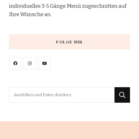
individuelles 3-5 Gänge Menü zugeschnitten auf
Ihre Wünsche an.
FOLGE MIR
Suchst
du
nach
etwas?