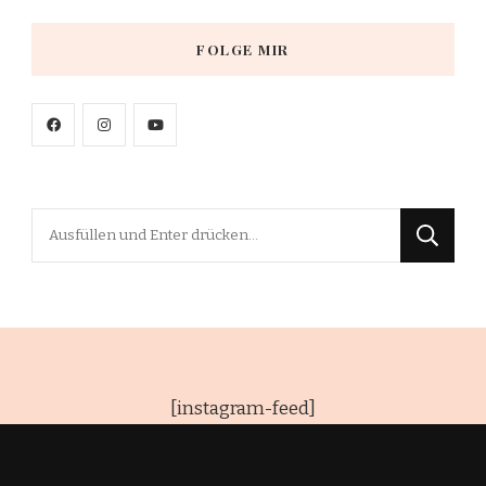
FOLGE MIR
Suchst
du
nach
etwas?
[instagram-feed]