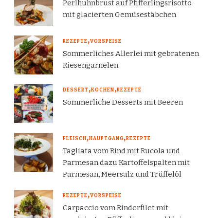
Perlhuhnbrust auf Pfifferlingsrisotto
mit glacierten Gemüsestäbchen
REZEPTE
VORSPEISE
Sommerliches Allerlei mit gebratenen
Riesengarnelen
DESSERT
KOCHEN
REZEPTE
Sommerliche Desserts mit Beeren
FLEISCH
HAUPTGANG
REZEPTE
Tagliata vom Rind mit Rucola und
Parmesan dazu Kartoffelspalten mit
Parmesan, Meersalz und Trüffelöl
REZEPTE
VORSPEISE
Carpaccio vom Rinderfilet mit