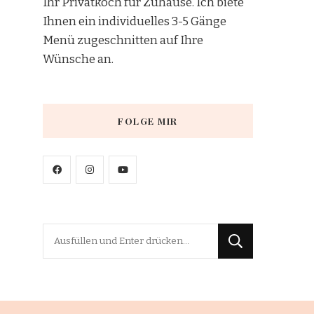
Ihr Privatkoch für Zuhause. Ich biete
Ihnen ein individuelles 3-5 Gänge
Menü zugeschnitten auf Ihre
Wünsche an.
FOLGE MIR
Suchst
du
nach
etwas?