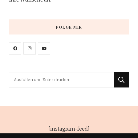
FOLGE MIR
Suchst
du
nach
etwas?
[instagram-feed]