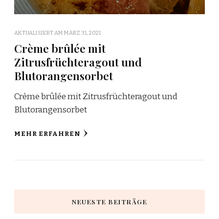
AKTUALISIERT AM
MÄRZ 31, 2021
Crème brûlée mit
Zitrusfrüchteragout und
Blutorangensorbet
Crème brûlée mit Zitrusfrüchteragout und
Blutorangensorbet
MEHR ERFAHREN
NEUESTE BEITRÄGE