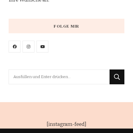
FOLGE MIR
Suchst
du
nach
etwas?
[instagram-feed]