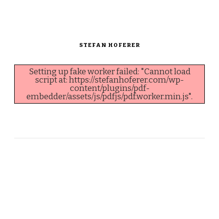
STEFAN HOFERER
Setting up fake worker failed: "Cannot load
script at: https://stefanhoferer.com/wp-
content/plugins/pdf-
embedder/assets/js/pdfjs/pdf.worker.min.js".