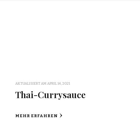
AKTUALISIERT AM
APRIL 14, 2021
Thai-Currysauce
MEHR ERFAHREN