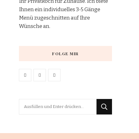
Ihr Privatkoch für Zuhause. Ich biete
Ihnen ein individuelles 3-5 Gänge
Menü zugeschnitten auf Ihre
Wünsche an.
FOLGE MIR
Suchst
du
nach
etwas?