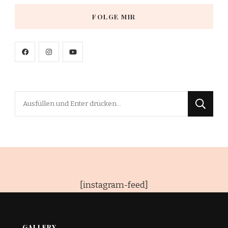
FOLGE MIR
Suchst
du
nach
etwas?
[instagram-feed]
GALLERY