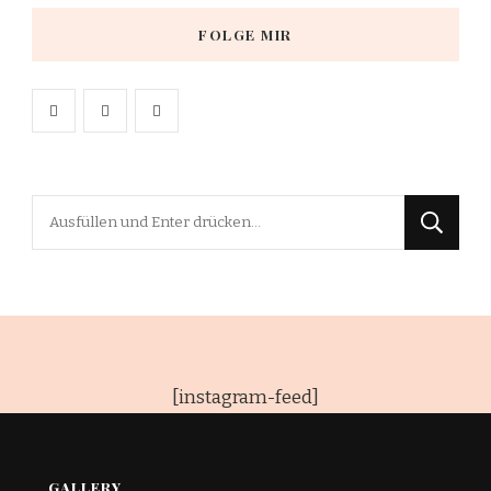
FOLGE MIR
Suchst
du
nach
etwas?
[instagram-feed]
GALLERY