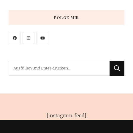
FOLGE MIR
Suchst
du
nach
etwas?
[instagram-feed]