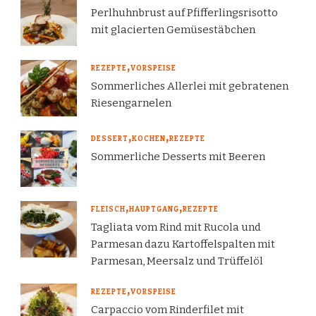
Perlhuhnbrust auf Pfifferlingsrisotto
mit glacierten Gemüsestäbchen
REZEPTE
VORSPEISE
Sommerliches Allerlei mit gebratenen
Riesengarnelen
DESSERT
KOCHEN
REZEPTE
Sommerliche Desserts mit Beeren
FLEISCH
HAUPTGANG
REZEPTE
Tagliata vom Rind mit Rucola und
Parmesan dazu Kartoffelspalten mit
Parmesan, Meersalz und Trüffelöl
REZEPTE
VORSPEISE
Carpaccio vom Rinderfilet mit